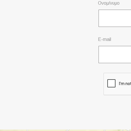
Ονομ/νυμο
E-mail