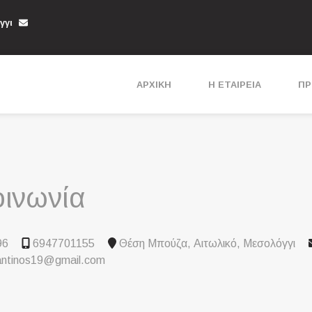
γγι
ΑΡΧΙΚΗ
Η ΕΤΑΙΡΕΙΑ
ΠΡ
οινωνία
96
6947701155
Θέση Μπούζα, Αιτωλικό, Μεσολόγγι
antinos19@gmail.com