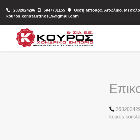
2632024296
6947701155
Θέση Μπούζα, Αιτωλικό, Μεσολό
kouros.konstantinos19@gmail.com
Επικ
26320242
kouros.konst